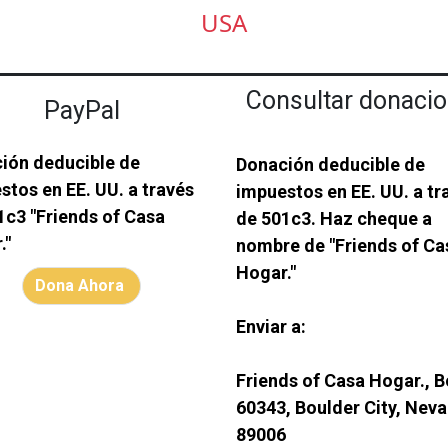
USA
Consultar donaci
PayPal
ión deducible de
Donación deducible de
stos en EE. UU. a través
impuestos en EE. UU. a tr
1c3 "Friends of Casa
de 501c3. Haz cheque a
."
nombre de "Friends of Ca
Hogar."
Dona Ahora
Enviar a:
Friends of Casa Hogar., 
60343, Boulder City, Neva
89006